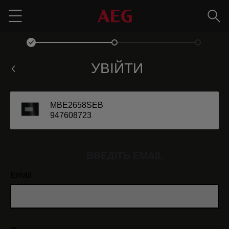
Пош
Menu
УВІЙТИ
MBE2658SEB
947608723
ВВЕДІТЬ EMAIL
Email