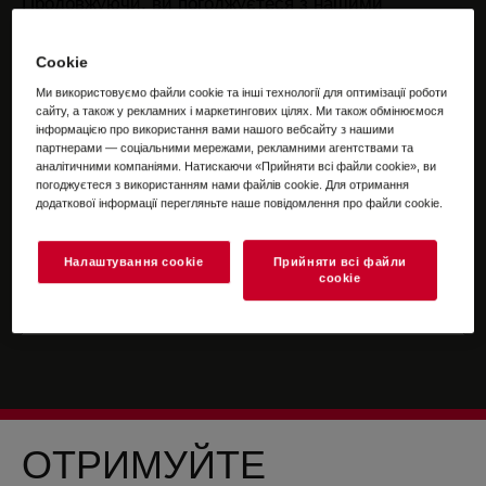
Продовжуючи, ви погоджуєтеся з нашими
положеннями та умовами
.
Cookie
Щоб отримати інформацію про те, як ми
Ми використовуємо файли cookie та інші технології для оптимізації роботи
обробляємо ваші персональні дані, перегляньте
сайту, а також у рекламних і маркетингових цілях. Ми також обмінюємося
нашу сторінку про
захист даних
.
інформацією про використання вами нашого вебсайту з нашими
партнерами — соціальними мережами, рекламними агентствами та
аналітичними компаніями. Натискаючи «Прийняти всі файли сookie», ви
погоджуєтеся з використанням нами файлів cookie. Для отримання
додаткової інформації перегляньте наше повідомлення про файли сookie.
Налаштування cookie
Прийняти всі файли
сookie
ОТРИМУЙТЕ