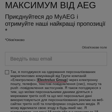
МАКСИМУМ ВІД AEG
Приєднуйтеся до MyAEG і
отримуйте наші найкращі пропозиції
*
*Обов'язково
Обов'язкове поле
Введіть ваш email
Так, я погоджуюся на одержання персоналізованих
маркетингових комунікацій від Групи компаній
«Електролюкс» [
Electrolux Group
] через електронну
пошту, телефон, текстові повідомлення (смс), пошту та
push -повідомлення застосунків. Я також погоджуюся з
тим, що моїми персональними даними діляться з
мережами третіх осіб та що мої персональні дані
використовуються для персоналізованих реклам на веб-
сайтах третіх осіб та платформах соціальних медіа. Я
можу відкликати свою згоду в будь-який час. Я
підтверджую, що мені 18 років або я є старшим за 18