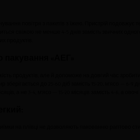
вання повітря з пакетів з їжею. Пристрій подовжує тер
ься свіжою не менше 4-5 днів замість звичних одног
х продуктів.
о пакування «АЕГ»
жість продуктів, але й допоможе на довгий час зробит
рігається до 25-60 діб замість 15-20, м’ясо — 6-9 днів 
ців, а не 3-4, м’ясо — 15-20 місяців замість 4-6, а овочі 
егкий:
 Виїмки на плівці не дозволяють пакованню раптово ст