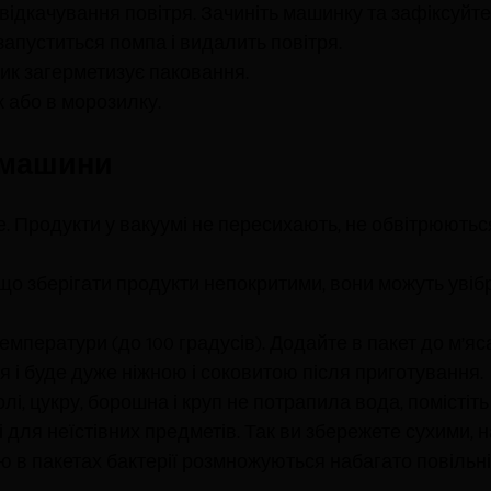
відкачування повітря. Зачиніть машинку та зафіксуйте
запуститься помпа і видалить повітря.
ник загерметизує паковання.
к або в морозилку.
 машини
вше. Продукти у вакуумі не пересихають, не обвітрюютьс
о зберігати продукти непокритими, вони можуть увібр
емператури (до 100 градусів). Додайте в пакет до м’яс
я і буде дуже ніжною і соковитою після приготування.
олі, цукру, борошна і круп не потрапила вода, помісті
 для неїстівних предметів. Так ви збережете сухими, н
ю в пакетах бактерії розмножуються набагато повільніше