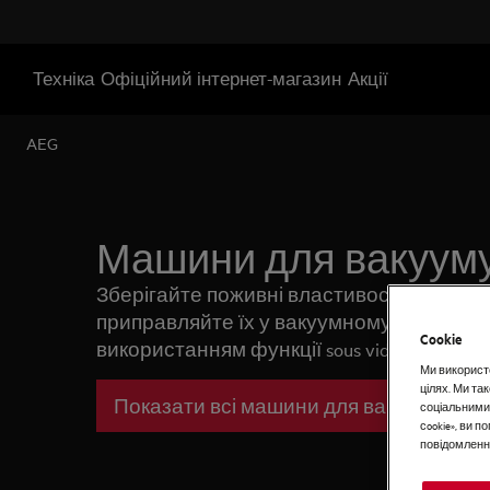
Техніка
Офіційний інтернет-магазин
Акції
AEG
Машини для вакуум
Зберігайте поживні властивості продукті
приправляйте їх у вакуумному пакеті, а п
Cookie
використанням функції sous vide для ст
Ми використо
смаків.
цілях. Ми т
Показати всі машини для вакуумуванн
соціальними
сookie», ви 
повідомлення