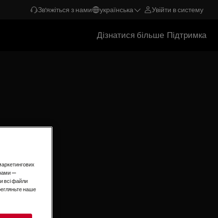
Зв'яжіться з нами
українська
Увійти в систему
Дізнатися більше
Підтримка
і маркетингових
рами —
и всі файли
ерегляньте наше