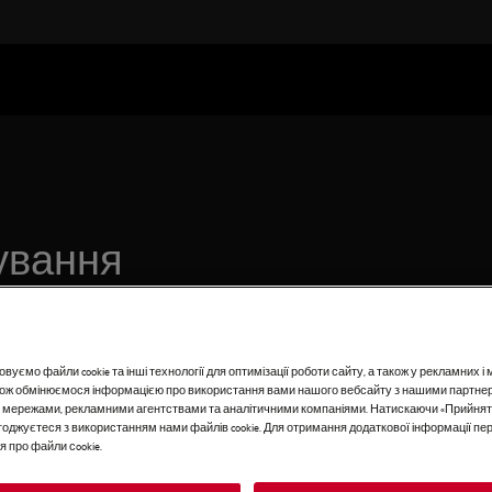
ування
в, маринуйте та
отім готуйте з
ворення неймовірних
вуємо файли cookie та інші технології для оптимізації роботи сайту, а також у рекламних 
акож обмінюємося інформацією про використання вами нашого вебсайту з нашими партне
я
 мережами, рекламними агентствами та аналітичними компаніями. Натискаючи «Прийнят
погоджуєтеся з використанням нами файлів cookie. Для отримання додаткової інформації п
 про файли сookie.