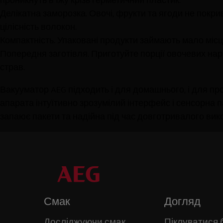
Делікатна заморозка. Овочі, фрукти та ягоди не покри
цілісність волокон.
Компактність. Упаковані продукти займають мало місця,
Попередня заготівля. Приготуйте порції овочевих нарі
страв.
Вакууматор AEG підходить і для домашнього, і для про
апарата інтуїтивно зрозумілий інтерфейс і сенсорна
запаює пакети та надійна під час довготривалого вик
Смак
Догляд
Досліджуючи смак
Піклуватися 