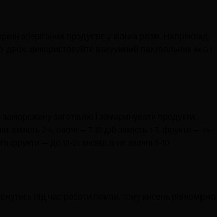
мін зберігання продуктів у кілька разів. Наприклад,
о-двох. Використовуйте вакуумний пакувальник AEG і
и заморожену заготівлю і замаринувати продукти.
замість 2-4, овочі — 7-10 діб замість 1-3, фрукти — 14-
та фрукти — до 18-24 місяці, а не звичні 8-10.
иснутись під час роботи помпи, тому кисень рівномірно