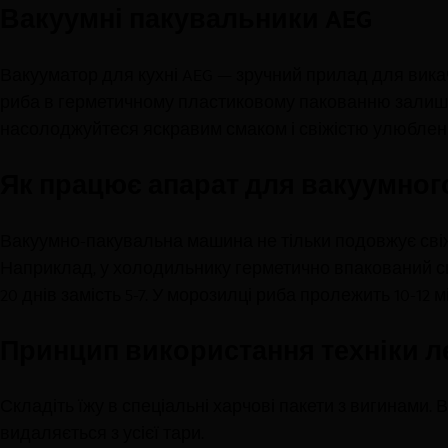
Вакуумні пакувальники
AEG
Вакууматор для кухні AEG — зручний прилад для викачу
риба в герметичному пластиковому пакованню залишит
насолоджуйтеся яскравим смаком і свіжістю улюблени
Як працює апарат для вакуумног
Вакуумно-пакувальна машина
не тільки подовжує сві
Наприклад, у холодильнику герметично впакований сир збе
20 днів замість 5-7. У морозилці риба пролежить 10-12 міся
Принцип використання техніки л
Складіть їжу в спеціальні харчові пакети з вигинами.
видаляється з усієї тари.