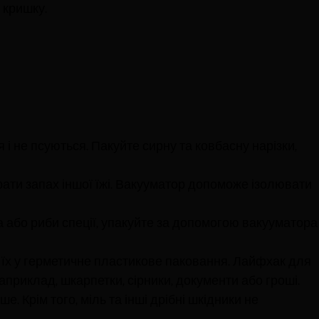
 кришку.
я і не псуються. Пакуйте сирну та ковбасну нарізки,
ати запах іншої їжі. Вакууматор допоможе ізолювати
а або риби спеції, упакуйте за допомогою вакууматора
ть їх у герметичне пластикове паковання. Лайфхак для
априклад, шкарпетки, сірники, документи або гроші.
. Крім того, міль та інші дрібні шкідники не