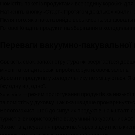
Помістіть пакет із продуктами всередину коробки для 
Натисніть кнопку «Старт». Протягом декількох хвилин 
Після того, як з пакета вийде весь кисень, запаюваль
Готово! Кладіть продукти на зберігання в холодильни
Переваги вакуумно-пакувальної
Свіжість, смак, запах і структура їжі зберігається до
м’ясні та кондитерські вироби, фрукти, овочі, зелень.
Аромати продуктів у холодильнику не змішуються. Якщ
їжу одну від одної.
Sous Vide
— режим приготування продуктів за низької т
та помістіть у духовку. Так їжа швидше промаринуєтьс
Вологозахист. Щоб до сипучих продуктів, на кшталт, с
туристів: використовуйте вакуумний пакувальник AEG і
Захист від псування продуктів. Через відсутність кисн
проникнуть в їжу крізь герметичний пластик.