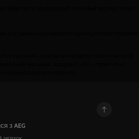
х, зберігають привабливий зовнішній вигляд, запах і
іть їх у паковання і використовуйте для приготування
я у кухонний гарнітур і не потребує багато місця. В
пакувальних машинок,
продукція «АЕГ»
герметично
м смаком завдяки техніці AEG.
ся з AEG
 зв'язок