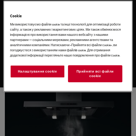
запахів, буде підтримувати свіжість повітря й затишну
атмосферу на кухні. Автоматична активація, регулювання
відведення повітря, тиха робота й економічність — далеко не
Cookie
весь перелік переваг техніки. Вибирайте свою ідеальну витяжку
AEG і нехай ніщо не заважає вам готувати.
Ми використовуємо файли cookie та інші технології для оптимізації роботи
сайту, а також у рекламних і маркетингових цілях. Ми також обмінюємося
Набір витяжка і
Вбудована витяжка
Купольна витяжка
інформацією про використання вами нашого вебсайту з нашими
панель
партнерами — соціальними мережами, рекламними агентствами та
аналітичними компаніями. Натискаючи «Прийняти всі файли сookie», ви
погоджуєтеся з використанням нами файлів cookie. Для отримання
додаткової інформації перегляньте наше повідомлення про файли сookie.
Поради з вибору
Налаштування cookie
Прийняти всі файли
сookie