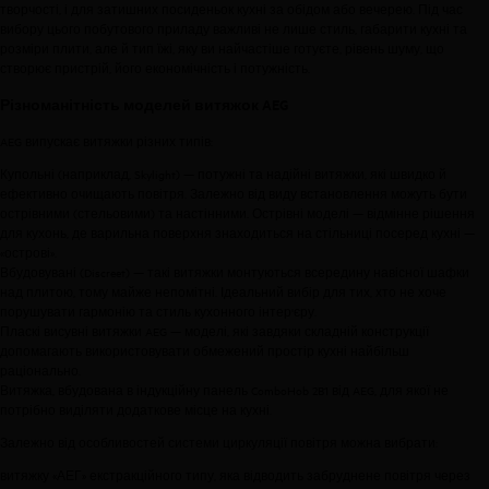
творчості, і для затишних посиденьок кухні за обідом або вечерею. Під час
вибору цього побутового приладу важливі не лише стиль, габарити кухні та
розміри плити, але й тип їжі, яку ви найчастіше готуєте, рівень шуму, що
створює пристрій, його економічність і потужність.
Різноманітність моделей витяжок AEG
AEG випускає витяжки різних типів:
Купольні (наприклад, Skylight) — потужні та надійні витяжки, які швидко й
ефективно очищають повітря. Залежно від виду встановлення можуть бути
острівними (стельовими) та настінними. Острівні моделі — відмінне рішення
для кухонь, де варильна поверхня знаходиться на стільниці посеред кухні —
«острові».
Вбудовувані (Discreet) — такі витяжки монтуються всередину навісної шафки
над плитою, тому майже непомітні. Ідеальний вибір для тих, хто не хоче
порушувати гармонію та стиль кухонного інтер'єру.
Пласкі висувні витяжки AEG — моделі, які завдяки складній конструкції
допомагають використовувати обмежений простір кухні найбільш
раціонально.
Витяжка, вбудована в індукційну панель
ComboHob 2в1
від AEG, для якої не
потрібно виділяти додаткове місце на кухні.
Залежно від особливостей системи циркуляції повітря можна вибрати:
витяжку «АЕГ» екстракційного типу, яка відводить забруднене повітря через