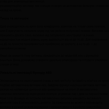
отвір для зовнішньої вентиляції;
рециркуляційну витяжку, яка очищає повітря за допомогою фільтрів і повертає
назад на кухню.
Тиша та затишок
Щоб знаходитися на кухні було комфортно, важливе не тільки свіже повітря,
але й відсутність сильного шуму під час роботи побутової техніки. Витяжки AEG
працюють досить тихо: залежно від потужності, конструкції та інших
характеристик моделі рівень шуму варіюється від 40 до 70 дБ. Для порівняння:
40 дБ за гучністю прирівнюється приблизно до шепоту, а 60-70 дБ — до
звичайної розмови.
Якщо ви шукаєте тиху витяжку, придивіться до моделей AEG з функцією
SilentTech. Вона допоможе створити ідеальну атмосферу та готувати улюблені
страви в тиші.
Унікальні інновації бренду AEG
Зосередьтеся на приготуванні страв, а про чистоту та свіжість повітря на кухні
подбає автоматична витяжка AEG. Завдяки функції Hob2Hood витяжка миттєво
реагує на найменше шипіння або шкварчання на плиті й автоматично
запускає вентилятор відведення повітря, усуваючи пар і дим за першої появи.
Крім того, функція за потреби автоматично регулює швидкість витяжного
вентилятора й інтенсивність роботи. За бажанням ви можете переводити
витяжку в ручний режим керування і налаштовувати її роботу самостійно.