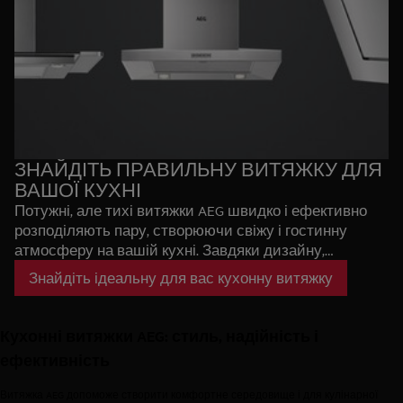
ЗНАЙДІТЬ ПРАВИЛЬНУ ВИТЯЖКУ ДЛЯ
ВАШОЇ КУХНІ
Потужні, але тихі витяжки AEG швидко і ефективно
розподіляють пару, створюючи свіжу і гостинну
атмосферу на вашій кухні. Завдяки дизайну,
відзначеному нагородами, наші витяжки ідеально
Знайдіть ідеальну для вас кухонну витяжку
підходять для всіх кухонь.
Кухонні витяжки AEG: стиль, надійність і
ефективність
Витяжка AEG допоможе створити комфортне середовище і для кулінарної