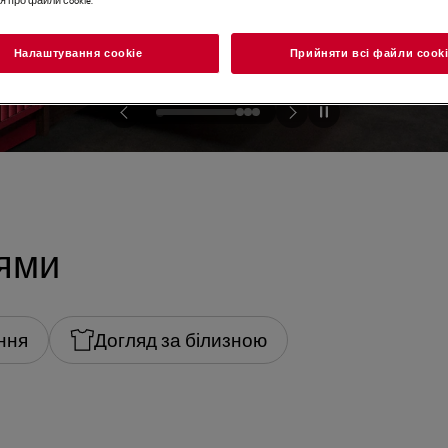
Налаштування cookie
Прийняти всі файли сook
іями
ння
Догляд за білизною