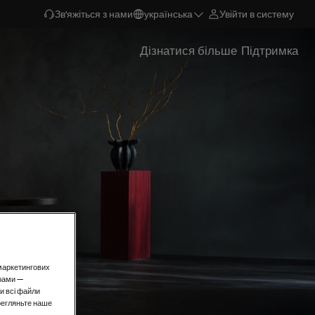
Зв'яжіться з нами
українська
Увійти в систему
Дізнатися більше
Підтримка
і маркетингових
рами —
и всі файли
ерегляньте наше