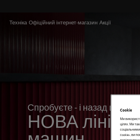
AEG - Hero Block
Техніка
Офіційний інтернет-магазин
Акції
Спробуєте - і назад шляху 
Cookie
НОВА лінійк
Ми використо
цілях. Ми т
соціальними
машин
сookie», ви 
повідомлення