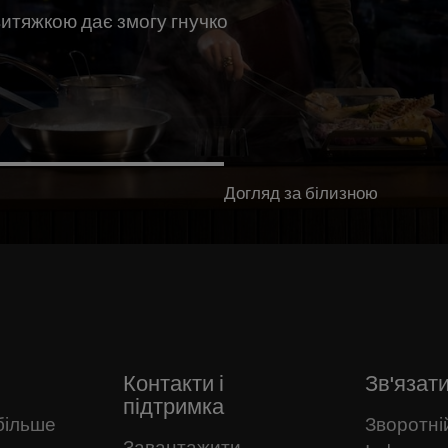
витяжкою дає змогу гнучко
Догляд за білизною
Контакти і
Зв'язати
підтримка
більше
Зворотній
Завантажити