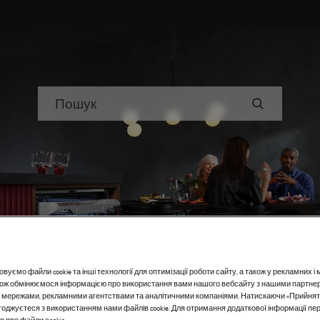
Пошук
немає.
а посудомийних
вуємо файли cookie та інші технології для оптимізації роботи сайту, а також у рекламних 
акож обмінюємося інформацією про використання вами нашого вебсайту з нашими партне
 мережами, рекламними агентствами та аналітичними компаніями. Натискаючи «Прийнят
погоджуєтеся з використанням нами файлів cookie. Для отримання додаткової інформації п
 про файли сookie.