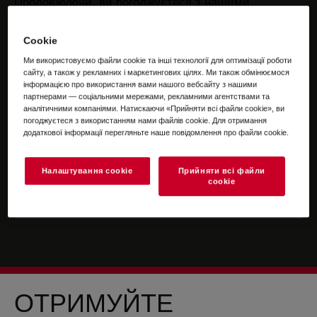
Продовжуючи, ви погоджуєтеся з нашими
положеннями та умовами
.
Cookie
Щоб отримати інформацію про те, як ми
Ми використовуємо файли cookie та інші технології для оптимізації роботи
обробляємо ваші персональні дані, перегляньте
сайту, а також у рекламних і маркетингових цілях. Ми також обмінюємося
нашу сторінку про
захист даних
.
інформацією про використання вами нашого вебсайту з нашими
партнерами — соціальними мережами, рекламними агентствами та
аналітичними компаніями. Натискаючи «Прийняти всі файли сookie», ви
погоджуєтеся з використанням нами файлів cookie. Для отримання
додаткової інформації перегляньте наше повідомлення про файли сookie.
Налаштування cookie
Прийняти всі файли
сookie
ОТРИМУЙТЕ