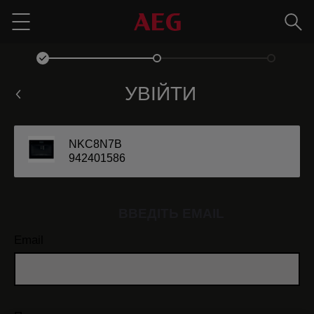
Пош
Menu
УВІЙТИ
NKC8N7B
942401586
ВВЕДІТЬ EMAIL
Email