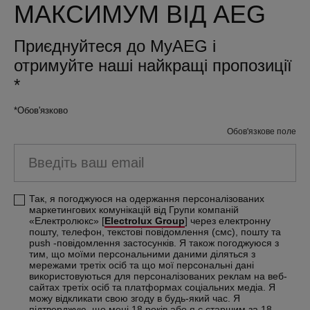
МАКСИМУМ ВІД AEG
Приєднуйтеся до MyAEG і
отримуйте наші найкращі пропозиції
*
*Обов'язково
Обов'язкове поле
Введіть ваш email
Так, я погоджуюся на одержання персоналізованих
маркетингових комунікацій від Групи компаній
«Електролюкс» [
Electrolux Group
] через електронну
пошту, телефон, текстові повідомлення (смс), пошту та
push -повідомлення застосунків. Я також погоджуюся з
тим, що моїми персональними даними діляться з
мережами третіх осіб та що мої персональні дані
використовуються для персоналізованих реклам на веб-
сайтах третіх осіб та платформах соціальних медіа. Я
можу відкликати свою згоду в будь-який час. Я
підтверджую, що мені 18 років або я є старшим за 18