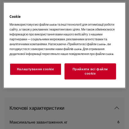
L6SE26SRE
L6SE26SRE Компактна пральна
Cookie
машина
Ми використовуємо файли cookie та інші технології для оптимізації роботи
сайту, а також у рекламних і маркетингових цілях. Ми також обмінюємося
інформацією про використання вами нашого вебсайту з нашими
партнерами — соціальними мережами, рекламними агентствами та
EU керівництво
аналітичними компаніями. Натискаючи «Прийняти всі файли сookie», ви
погоджуєтеся з використанням нами файлів cookie. Для отримання
додаткової інформації перегляньте наше повідомлення про файли сookie.
Інструкції з техніки безпеки та попередження щодо
техніки безпеки відповідно до регламенту ЄС 2023/988
наведені в розділах 1 і 2 посібника користувача. Для
Налаштування cookie
Прийняти всі файли
безпечного використання виробу прочитайте повний
сookie
посібник користувача.
Ключові характеристики
6
Максимальне завантаження, кг