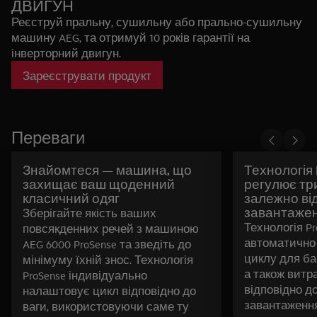
ДВИГУН
Реєструй пральну, сушильну або прально-сушильну
машину AEG, та отримуй 10 років гарантії на
інверторний двигун.
Офіційні правила
Зареєструвати продукт
Переваги
Знайомтеся — машина, що
Технологія P
захищає ваш щоденний
регулює тр
класичний одяг
залежно ві
завантаже
Зберігайте якість ваших
Технологія Pr
повсякденних речей з машиною
автоматично
AEG 6000 ProSense та зведіть до
циклу для ба
мінімуму їхній знос. Технологія
а також витра
ProSense індивідуально
відповідно д
налаштовує цикл відповідно до
завантаження
ваги, використовуючи саме ту