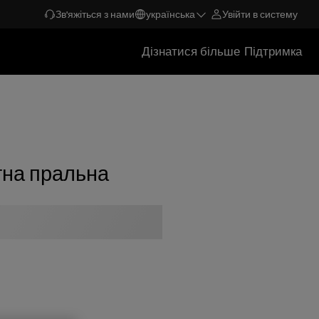
Зв'яжіться з нами
українська
Увійти в систему
Дізнатися більше
Підтримка
тна пральна