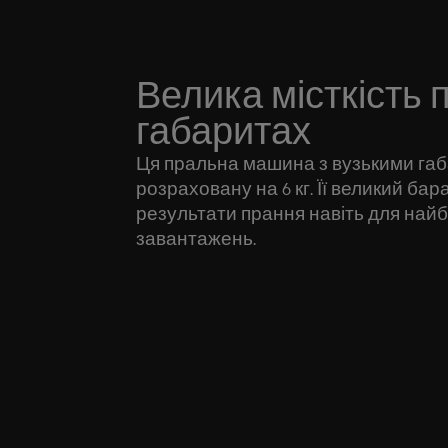
Велика місткість 
габаритах
Ця пральна машина з вузькими габа
розраховану на 6 кг. Її великий ба
результати прання навіть для най
завантажень.