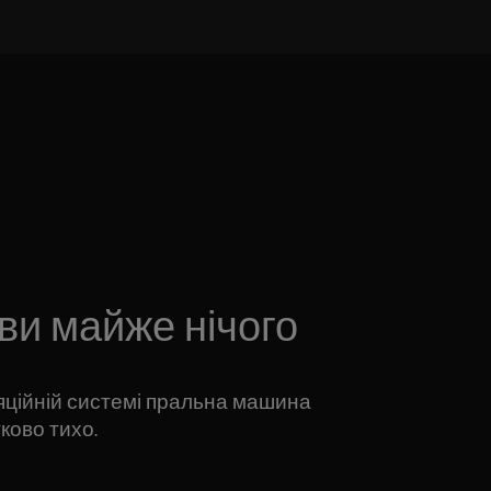
 ви майже нічого
ляційній системі пральна машина
тково тихо.