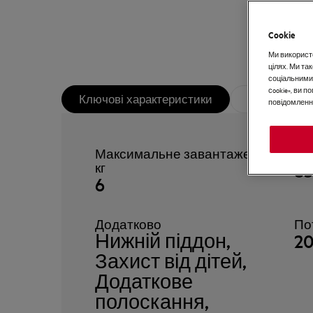
Cookie
Ми використо
цілях. Ми т
соціальними
сookie», ви 
Ключові характеристики
Документи 
повідомлення
Максимальне завантаження,
Га
8
кг
6
Додатково
По
Нижній піддон,
2
Захист від дітей,
Додаткове
полоскання,