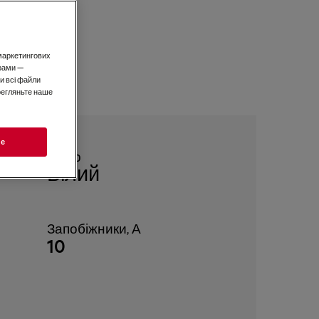
і маркетингових
рами —
и всі файли
ерегляньте наше
ie
Колір
Білий
(А)
Запобіжники, А
10