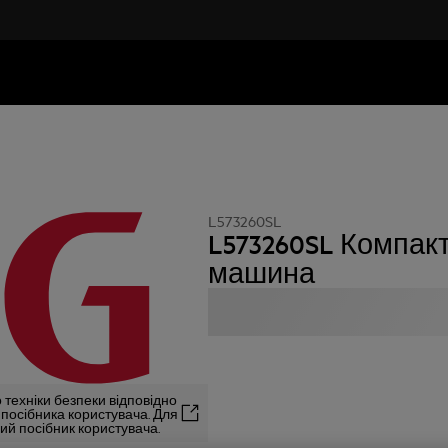
L573260SL
L573260SL Компак
машина
 техніки безпеки відповідно
2 посібника користувача. Для
й посібник користувача.