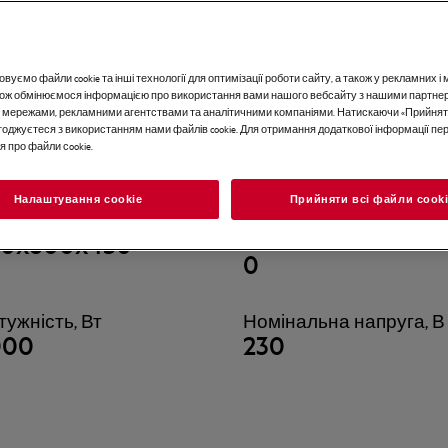
вуємо файли cookie та інші технології для оптимізації роботи сайту, а також у рекламних 
акож обмінюємося інформацією про використання вами нашого вебсайту з нашими партне
 мережами, рекламними агентствами та аналітичними компаніями. Натискаючи «Прийнят
погоджуєтеся з використанням нами файлів cookie. Для отримання додаткової інформації п
по продукту
Всі характеристики
 про файли сookie.
Налаштування cookie
Прийняти всі файли сook
барити (ВхШхГ), мм
Рівень шуму при
50x600x450
віджиманні (IEC7043), дБ
0
тужність, Вт
Номінальна напруга, В
000
230