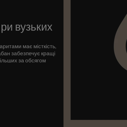
при вузьких
ритами має місткість,
рабан забезпечує кращі
більших за обсягом