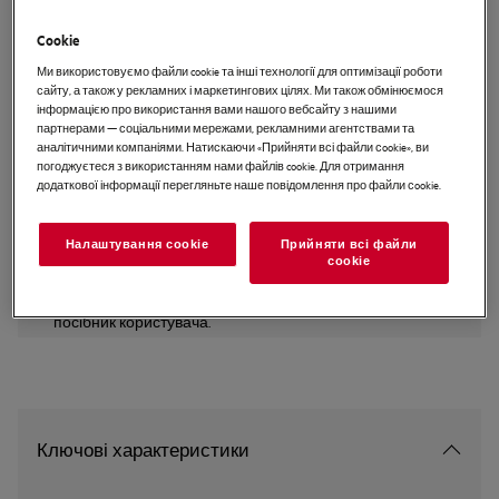
TSC7G181ES
Cookie
No Frost Вбудовуваний
Ми використовуємо файли cookie та інші технології для оптимізації роботи
холодильник з морозильною
сайту, а також у рекламних і маркетингових цілях. Ми також обмінюємося
камерою 177.2 см
інформацією про використання вами нашого вебсайту з нашими
партнерами — соціальними мережами, рекламними агентствами та
аналітичними компаніями. Натискаючи «Прийняти всі файли сookie», ви
погоджуєтеся з використанням нами файлів cookie. Для отримання
додаткової інформації перегляньте наше повідомлення про файли сookie.
EU керівництво
Налаштування cookie
Прийняти всі файли
Інструкції з техніки безпеки та попередження щодо
сookie
техніки безпеки відповідно до регламенту ЄС 2023/988
наведені в розділах 1 і 2 посібника користувача. Для
безпечного використання виробу прочитайте повний
посібник користувача.
Ключові характеристики