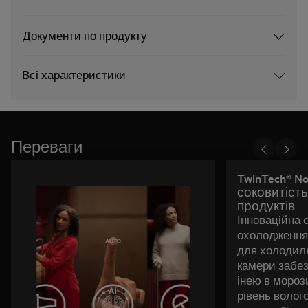
Документи по продукту
Всі характеристики
Переваги
TwinTech® No
соковитість
продуктів
Інноваційна 
охолодження 
для холодиль
камери забез
інею в мороз
рівень волог