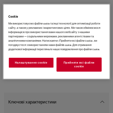
NSC7T751ES
No Frost Вбудовуваний
Cookie
холодильник з морозильною
Ми використовуємо файли cookie та інші технології для оптимізації роботи
камерою 188.4 см
сайту, а також у рекламних і маркетингових цілях. Ми також обмінюємося
інформацією про використання вами нашого вебсайту з нашими
партнерами — соціальними мережами, рекламними агентствами та
аналітичними компаніями. Натискаючи «Прийняти всі файли сookie», ви
EU керівництво
погоджуєтеся з використанням нами файлів cookie. Для отримання
додаткової інформації перегляньте наше повідомлення про файли сookie.
Інструкції з техніки безпеки та попередження щодо
техніки безпеки відповідно до регламенту ЄС 2023/988
Налаштування cookie
Прийняти всі файли
наведені в розділах 1 і 2 посібника користувача. Для
сookie
безпечного використання виробу прочитайте повний
посібник користувача.
Ключові характеристики