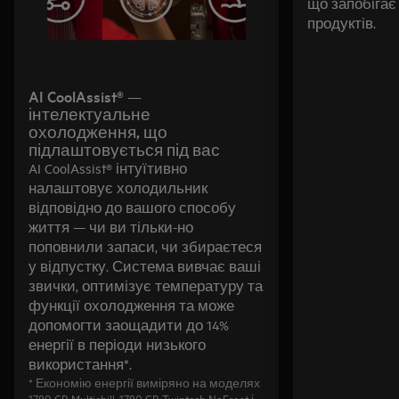
що запобіга
продуктів.
AI CoolAssist® —
інтелектуальне
охолодження, що
підлаштовується під вас
AI CoolAssist® інтуїтивно
налаштовує холодильник
відповідно до вашого способу
життя — чи ви тільки-но
поповнили запаси, чи збираєтеся
у відпустку. Система вивчає ваші
звички, оптимізує температуру та
функції охолодження та може
допомогти заощадити до 14%
енергії в періоди низького
використання*.
* Економію енергії виміряно на моделях
1780 CB Multichill, 1780 CB Twintech NoFrost і