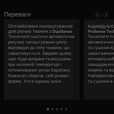
Переваги
Оптимізовані налаштування
Індивідуалі
для різних тканин з DualSense
ProSense Tec
Технологія DualSense автоматично
Технологія Pr
регулює налаштування циклу
автоматично
відповідно до типу тканини, що
та сушіння в
завантажується. Завдяки цьому
завантаження
одяг буде випрано та висушено
оптимальний 
при належній температурі і
заощаджуючи
оптимізованих рухах барабану.
енергію та во
Кожна річ зберігає свій розмір і
Найефективн
форму. Усе в одному циклі.
та сушіння в