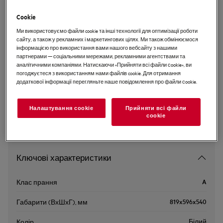
L8WBE68SRI
Cookie
Вбудована пральна машина з
Ми використовуємо файли cookie та інші технології для оптимізації роботи
сушкою
сайту, а також у рекламних і маркетингових цілях. Ми також обмінюємося
інформацією про використання вами нашого вебсайту з нашими
партнерами — соціальними мережами, рекламними агентствами та
аналітичними компаніями. Натискаючи «Прийняти всі файли сookie», ви
Інструкції з техніки безпеки та попередження щодо
погоджуєтеся з використанням нами файлів cookie. Для отримання
техніки безпеки відповідно до регламенту ЄС 2023/988
додаткової інформації перегляньте наше повідомлення про файли сookie.
наведені в розділах 1 і 2 посібника користувача. Для
безпечного використання виробу прочитайте повний
посібник користувача.
Налаштування cookie
Прийняти всі файли
сookie
Ключові характеристики
A
Клас прання
819x596x540
Габарити (ВхШхГ), мм
Білий
Колір