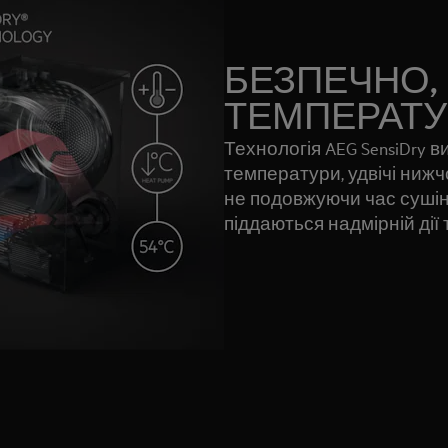
БЕЗПЕЧНО, 
ТЕМПЕРАТ
Технологія AEG SensiDry в
температури, удвічі нижч
не подовжуючи час сушін
піддаються надмірній дії