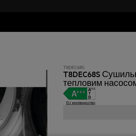
T8DEC68S
T8DEC68S Сушиль
тепловим насосо
EU керівництво