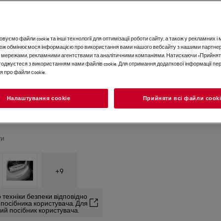
вуємо файли cookie та інші технології для оптимізації роботи сайту, а також у рекламних 
акож обмінюємося інформацією про використання вами нашого вебсайту з нашими партне
 мережами, рекламними агентствами та аналітичними компаніями. Натискаючи «Прийнят
погоджуєтеся з використанням нами файлів cookie. Для отримання додаткової інформації п
 про файли сookie.
Налаштування cookie
Прийняти всі файли сook
ти
+
9
 техніки безпеки відповідно
2 посібника користувача. Для
й посібник користувача.