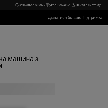
Зв'яжіться з нами
українська
Увійти в систему
Дізнатися більше
Підтримка
на машина з
м