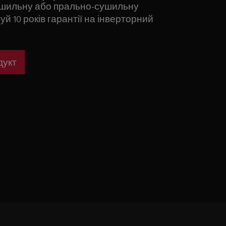
ушильну або прально-сушильну
й 10 років гарантії на інверторний
дукт