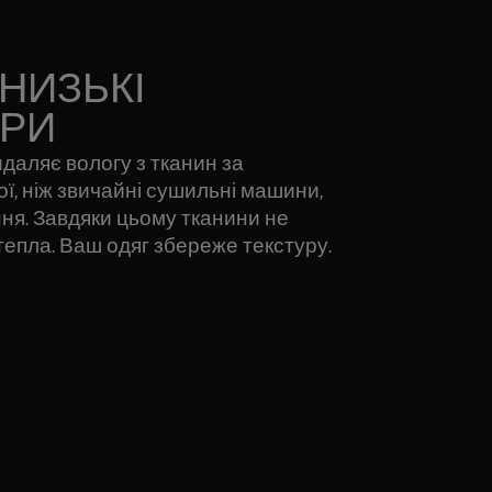
НИЗЬКІ
УРИ
идаляє вологу з тканин за
ої, ніж звичайні сушильні машини,
ня. Завдяки цьому тканини не
 тепла. Ваш одяг збереже текстуру.