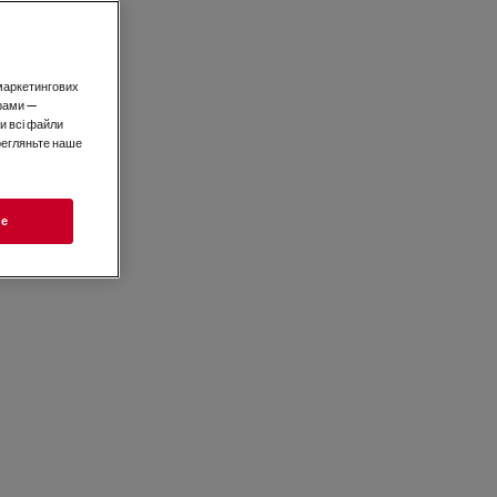
і маркетингових
рами —
и всі файли
ерегляньте наше
ie