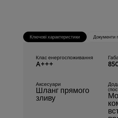
Ключові характеристики
Документи 
Клас енергоспоживання
Габ
A+++
85
Аксесуари
Дод
Шланг прямого
(по
Мо
зливу
ко
вс