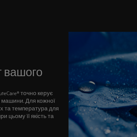
т вашого
teCare® точно керує
 машини. Для кожної
х та температура для
и цьому її якість та