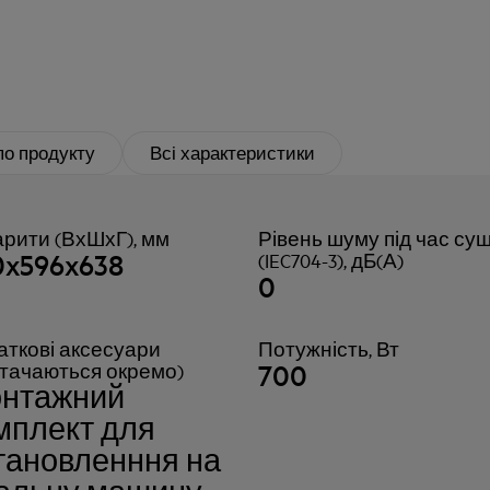
по продукту
Всі характеристики
арити (ВхШхГ), мм
Рівень шуму під час су
0x596x638
(IEC704-3), дБ(А)
0
аткові аксесуари
Потужність, Вт
700
стачаються окремо)
нтажний
мплект для
тановленння на