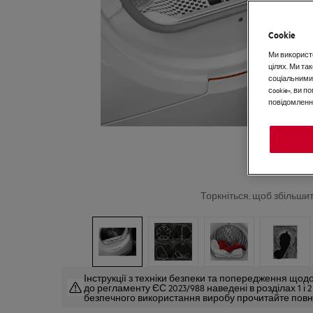
Cookie
Ми використо
цілях. Ми т
соціальними
сookie», ви 
повідомлення
Торкніться, щоб збільши
Інструкції з техніки безпеки та попередження щодо
до регламенту ЄС 2023/988 наведені в розділах 1 і 
безпечного використання виробу прочитайте повни