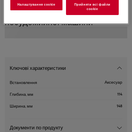
Налаштування cookie
Прийняти всі файли
A6SK4105
сookie
A6SK4105 Набір для чищення
посудомийної машини
Ключові характеристики
Аксесуар
Встановлення
114
Глибина, мм
148
Ширина, мм
Документи по продукту