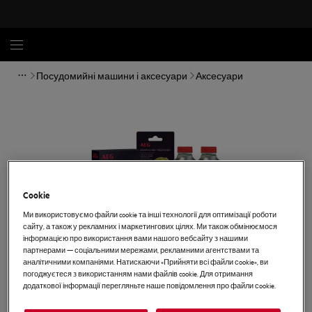
Посудомийні машини і аксесуари
Аксесуари
Cookie
Ми використовуємо файли cookie та інші технології для оптимізації роботи
сайту, а також у рекламних і маркетингових цілях. Ми також обмінюємося
інформацією про використання вами нашого вебсайту з нашими
партнерами — соціальними мережами, рекламними агентствами та
аналітичними компаніями. Натискаючи «Прийняти всі файли сookie», ви
Торкніться, щоб збільшити
погоджуєтеся з використанням нами файлів cookie. Для отримання
додаткової інформації перегляньте наше повідомлення про файли сookie.