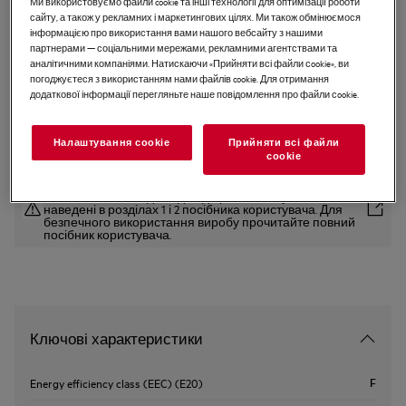
Ми використовуємо файли cookie та інші технології для оптимізації роботи
сайту, а також у рекламних і маркетингових цілях. Ми також обмінюємося
AWCD280B6B
інформацією про використання вами нашого вебсайту з нашими
Wine Appliances
партнерами — соціальними мережами, рекламними агентствами та
аналітичними компаніями. Натискаючи «Прийняти всі файли сookie», ви
погоджуєтеся з використанням нами файлів cookie. Для отримання
додаткової інформації перегляньте наше повідомлення про файли сookie.
EU керівництво
Налаштування cookie
Прийняти всі файли
сookie
Інструкції з техніки безпеки та попередження щодо
техніки безпеки відповідно до регламенту ЄС 2023/988
наведені в розділах 1 і 2 посібника користувача. Для
безпечного використання виробу прочитайте повний
посібник користувача.
Ключові характеристики
F
Energy efficiency class (EEC) (E20)