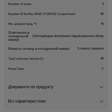
2
Number of zones
26
Number Of Bottles WINE STORAGE Compartment
16
Min. ambient temp, °C
Освітлення в
Світлодіодне внутрішнє підсвічування; збоку
холодильній
камері
3 повної ширини
Кількість полиць в холодильній камері
81
Total Unfrozen Volume (l)
C
Noise Class
Документи по продукту
Всі характеристики