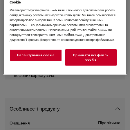
Cookie
BPK556360M
Ми використовуємо файли cookie та інші технології для оптимізації роботи
Вбудована електрична духова
сайту, а також у рекламних і маркетингових цілях. Ми також обмінюємося
шафа SteamBake 6000
інформацією про використання вами нашого вебсайту з нашими
партнерами — соціальними мережами, рекламними агентствами та
аналітичними компаніями. Натискаючи «Прийняти всі файли сookie», ви
погоджуєтеся з використанням нами файлів cookie. Для отримання
додаткової інформації перегляньте наше повідомлення про файли сookie.
EU керівництво
Налаштування cookie
Прийняти всі файли
Інструкції з техніки безпеки та попередження щодо
сookie
техніки безпеки відповідно до регламенту ЄС 2023/988
наведені в розділах 1 і 2 посібника користувача. Для
безпечного використання виробу прочитайте повний
посібник користувача.
Особливості продукту
Піролітична
Очищення