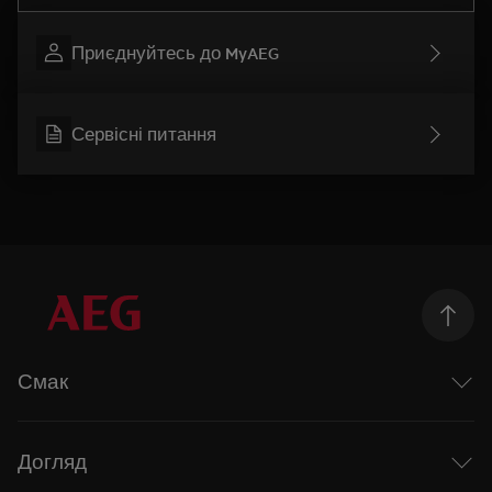
Приєднуйтесь до MyAEG
Сервісні питання
Смак
Досліджуючи смак
Mastery range
Догляд
Рецепти