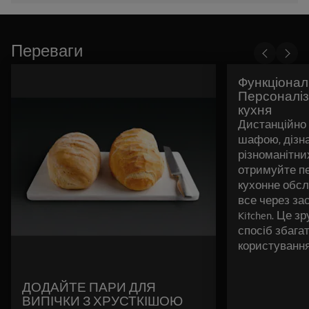
Переваги
Функціонал
Персоналіз
кухня
Дистанційно
шафою, дізн
різноманітних
отримуйте п
кухонне обсл
все через за
Kitchen. Це 
спосіб збага
користуванн
ДОДАЙТЕ ПАРИ ДЛЯ
ВИПІЧКИ З ХРУСТКІШОЮ