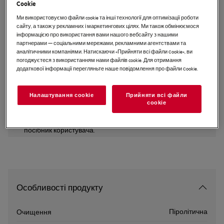
Cookie
BPK558370M
Ми використовуємо файли cookie та інші технології для оптимізації роботи
Вбудована електрична духова
сайту, а також у рекламних і маркетингових цілях. Ми також обмінюємося
шафа SteamBake 6000
інформацією про використання вами нашого вебсайту з нашими
партнерами — соціальними мережами, рекламними агентствами та
аналітичними компаніями. Натискаючи «Прийняти всі файли сookie», ви
погоджуєтеся з використанням нами файлів cookie. Для отримання
додаткової інформації перегляньте наше повідомлення про файли сookie.
EU керівництво
Налаштування cookie
Прийняти всі файли
Інструкції з техніки безпеки та попередження щодо
сookie
техніки безпеки відповідно до регламенту ЄС 2023/988
наведені в розділах 1 і 2 посібника користувача. Для
безпечного використання виробу прочитайте повний
посібник користувача.
Особливості продукту
Піролітична
Очищення