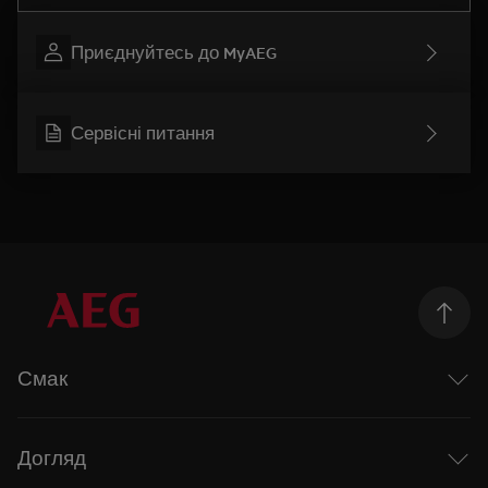
Приєднуйтесь до MyAEG
Сервісні питання
Смак
Досліджуючи смак
Mastery range
Догляд
Рецепти