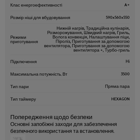
A+
Клас енергоефективності
590x560x550
Розмір ніші для вбудовування
Нижній нагрів, Традиційна кулінарія,
Розморожування, Швидкий нагрів, Гриль,
Волога конвекція, Налаштування піци,
Режими
Піроліз, Приготування за допомогою
приготування
вентилятора, Приготування за допомогою
вентилятора +, Турбо-гриль
Ні
Підключення
3500
Максимальна потужність, Вт
Пряма пара
Тип пари
HEXAGON
Тип таймеру
Попередження щодо безпеки
Основні запобіжні заходи для забезпечення
безпечного використання та встановлення.