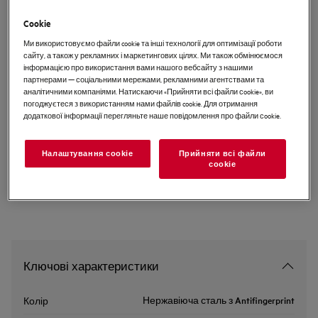
BPK556320M
Cookie
Вбудована електрична духова
Ми використовуємо файли cookie та інші технології для оптимізації роботи
шафа SteamBake 6000
сайту, а також у рекламних і маркетингових цілях. Ми також обмінюємося
інформацією про використання вами нашого вебсайту з нашими
партнерами — соціальними мережами, рекламними агентствами та
аналітичними компаніями. Натискаючи «Прийняти всі файли сookie», ви
EU керівництво
погоджуєтеся з використанням нами файлів cookie. Для отримання
додаткової інформації перегляньте наше повідомлення про файли сookie.
Інструкції з техніки безпеки та попередження щодо
техніки безпеки відповідно до регламенту ЄС 2023/988
Налаштування cookie
Прийняти всі файли
наведені в розділах 1 і 2 посібника користувача. Для
сookie
безпечного використання виробу прочитайте повний
посібник користувача.
Ключові характеристики
Нержавіюча сталь з Antifingerprint
Колір