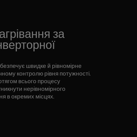
агрівання за
нверторної
абезпечує швидке й рівномірне
чному контролю рівня потужності.
ротягом всього процесу
уникнути нерівномірного
ня в окремих місцях.