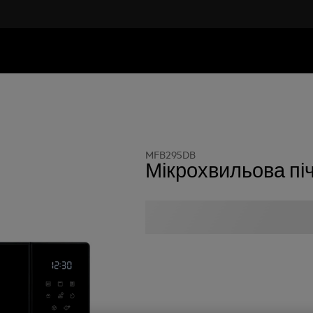
MFB295DB
Мікрохвильова пі