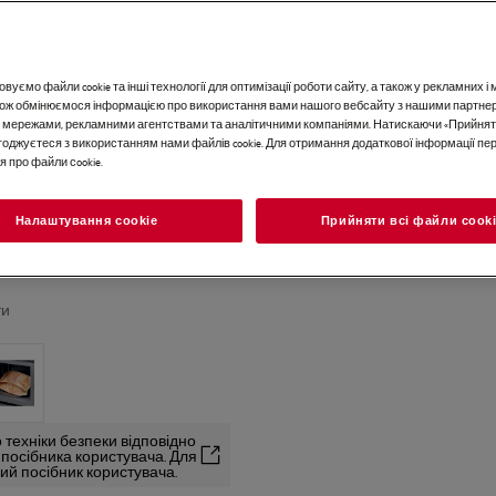
вуємо файли cookie та інші технології для оптимізації роботи сайту, а також у рекламних 
акож обмінюємося інформацією про використання вами нашого вебсайту з нашими партне
 мережами, рекламними агентствами та аналітичними компаніями. Натискаючи «Прийнят
погоджуєтеся з використанням нами файлів cookie. Для отримання додаткової інформації п
 про файли сookie.
Налаштування cookie
Прийняти всі файли сook
ти
 техніки безпеки відповідно
2 посібника користувача. Для
й посібник користувача.