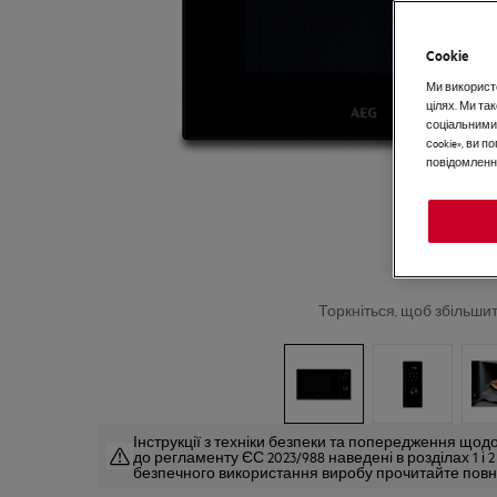
Cookie
Ми використо
цілях. Ми т
соціальними
сookie», ви 
повідомлення
Торкніться, щоб збільши
Інструкції з техніки безпеки та попередження щодо
до регламенту ЄС 2023/988 наведені в розділах 1 і 
безпечного використання виробу прочитайте повни