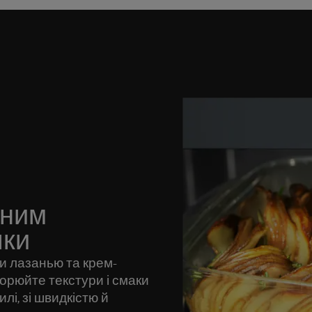
дним
пки
и лазанью та крем-
орюйте текстури і смаки
лі, зі швидкістю й