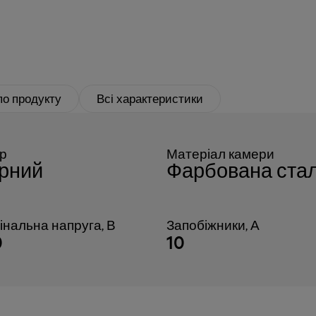
по продукту
Всі характеристики
ір
Матеріал камери
рний
Фарбована ста
інальна напруга, В
Запобіжники, А
0
10