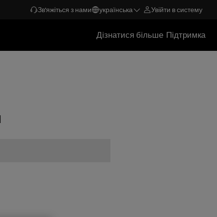
Зв'яжіться з нами
українська
Увійти в систему
Дізнатися більше
Підтримка
ч