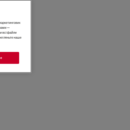
і маркетингових
рами —
и всі файли
ерегляньте наше
ie