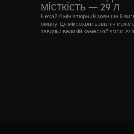
місткість — 29 л
Нехай її мініатюрний зовнішній виг
оману. Ця мікрохвильова піч може 
завдяки великій камері об’ємом 29 л