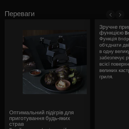
Переваги
Зручне при
функцією Br
Функція Brid
об'єднати дві
в одну велик
забезпечує р
всієї поверхн
великих каст
гриля.
Оптимальний підігрів для
приготування будь-яких
страв