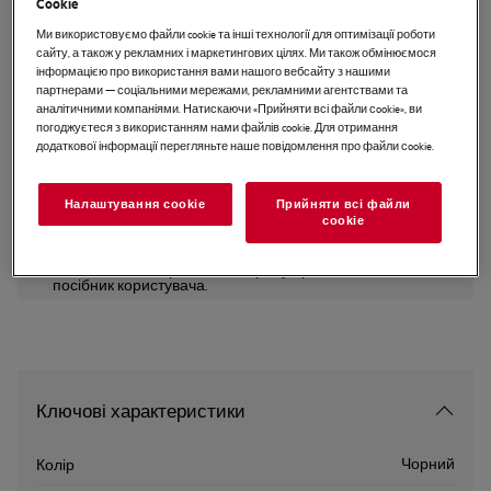
Cookie
HDB64623NB
Ми використовуємо файли cookie та інші технології для оптимізації роботи
Варильна панель змішаного
сайту, а також у рекламних і маркетингових цілях. Ми також обмінюємося
інформацією про використання вами нашого вебсайту з нашими
типу
партнерами — соціальними мережами, рекламними агентствами та
аналітичними компаніями. Натискаючи «Прийняти всі файли сookie», ви
погоджуєтеся з використанням нами файлів cookie. Для отримання
додаткової інформації перегляньте наше повідомлення про файли сookie.
EU керівництво
Налаштування cookie
Прийняти всі файли
Інструкції з техніки безпеки та попередження щодо
сookie
техніки безпеки відповідно до регламенту ЄС 2023/988
наведені в розділах 1 і 2 посібника користувача. Для
безпечного використання виробу прочитайте повний
посібник користувача.
Ключові характеристики
Чорний
Колір