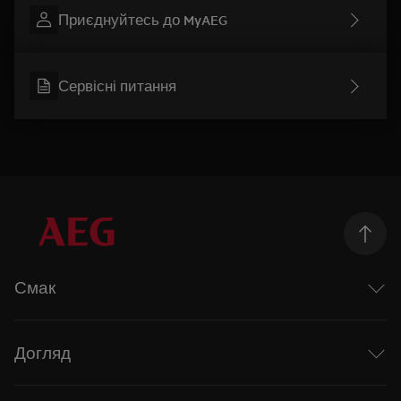
Приєднуйтесь до MyAEG
Сервісні питання
Смак
Досліджуючи смак
Mastery range
Догляд
Рецепти
Індукційні варильні поверхні
Піклуватися більше