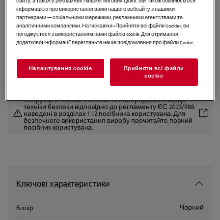
сайту, а також у рекламних і маркетингових цілях. Ми також обмінюємося
інформацією про використання вами нашого вебсайту з нашими
HD634170NB
партнерами — соціальними мережами, рекламними агентствами та
Індукційна варильна панель
аналітичними компаніями. Натискаючи «Прийняти всі файли сookie», ви
погоджуєтеся з використанням нами файлів cookie. Для отримання
додаткової інформації перегляньте наше повідомлення про файли сookie.
EU керівництво
Налаштування cookie
Прийняти всі файли
сookie
Інструкції з техніки безпеки та попередження щодо
техніки безпеки відповідно до регламенту ЄС 2023/988
наведені в розділах 1 і 2 посібника користувача. Для
безпечного використання виробу прочитайте повний
посібник користувача.
Ключові характеристики
Чорний
Колір