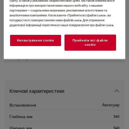
сайту, а також у рекламних і маркетингових цілях. Ми також обмінюємося
інформацією про використання вами нашого вебсайту з нашими
FUSION-WOK
партнерами — соціальними мережами, рекламними агентствами та
Сковорідка WOK
аналітичними компаніями. Натискаючи «Прийняти всі файли сookie», ви
погоджуєтеся з використанням нами файлів cookie. Для отримання
додаткової інформації перегляньте наше повідомлення про файли сookie.
Налаштування cookie
Прийняти всі файли
Інструкції з техніки безпеки та попередження щодо
техніки безпеки відповідно до регламенту ЄС 2023/988
сookie
наведені в посібнику користувача. Для безпечного
використання виробу прочитайте повний посібник
користувача.
Ключові характеристики
Аксесуар
Встановлення
340
Глибина, мм
540
Ширина, мм