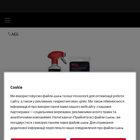
AEG
Cookie
Ми використовуємо файли cookie та інші технології для оптимізації роботи
сайту, а також у рекламних і маркетингових цілях. Ми також обмінюємося
інформацією про використання вами нашого вебсайту з нашими
партнерами — соціальними мережами, рекламними агентствами та
аналітичними компаніями. Натискаючи «Прийняти всі файли сookie», ви
Торкніться, щоб збільшити
погоджуєтеся з використанням нами файлів cookie. Для отримання
додаткової інформації перегляньте наше повідомлення про файли сookie.