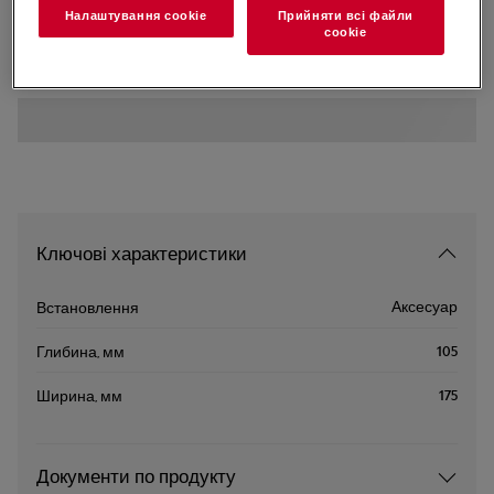
Налаштування cookie
Прийняти всі файли
A6KK4105
сookie
Килимок для холодильника
Ключові характеристики
Аксесуар
Встановлення
105
Глибина, мм
175
Ширина, мм
Документи по продукту