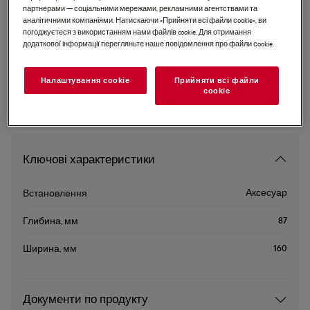
партнерами — соціальними мережами, рекламними агентствами та
A9ALSA21
аналітичними компаніями. Натискаючи «Прийняти всі файли сookie», ви
Ківш 1.7 л
погоджуєтеся з використанням нами файлів cookie. Для отримання
додаткової інформації перегляньте наше повідомлення про файли сookie.
Налаштування cookie
Прийняти всі файли
сookie
Ключові характеристики
Аксесуар
Встановлення
87
Глибина, мм
160
Ширина, мм
Документи по продукту