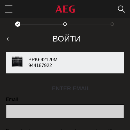
Пои
Menu
ВОЙТИ
BPK642120M
944187922
ENTER EMAIL
Email