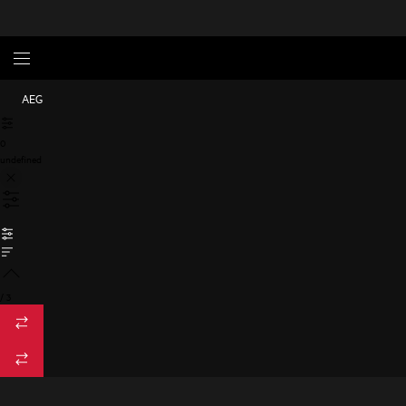
AEG
0
undefined
/
3