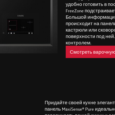
удобно готовить в п
FreeZone подстраивае
Большой информацио
происходит на панел
кастрюли или сковор
поверхности под ней
контролем.
Смотреть варочную 
Придайте своей кухне элегант
панель MaxiSense® Pure идеаль