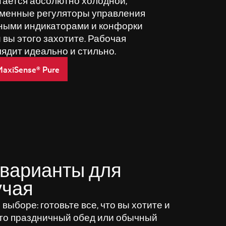
тается абсолютно холодной,
ременные регуляторы управления
ными индикаторами и конфорки
 вы этого захотите. Рабочая
лядит идеально и стильно.
xiSense® Pure
варианты для
учая
выборе: готовьте все, что вы хотите и
дь то праздничный обед или обычный