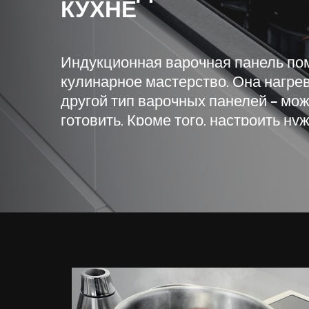
КУХНЕ
Индукционная варочная панель пом
кулинарное мастерство
. Она нагре
другой тип варочных панелей – мож
готовить.
Кроме того, настроить н
легко, поэтому вы сможете быть ув
для приготовления блюда (карамели
требуется строгое соблюдение тем