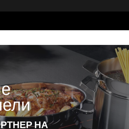
ые
нели
РТНЕР НА