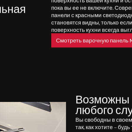
поверхность вашей кухни и ос
льная
пока вы ее не включите. Сов
панели с красными светодиод
становятся видны, только если
поверхность кухни всегда выг
Смотреть варочную панель Ma
Возможны 
любого сл
Вы свободны в своем 
так, как хотите – бу