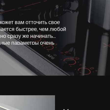
ожет вам отточить свое
вается быстрее, чем любой
но сразу же начинать
ужные параметры очень
ерены в результате, если
, выпечки, жаркого)
пературного режима.