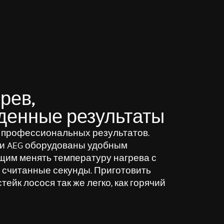
рев,
денные результаты
 профессиональных результатов.
и AEG оборудованы удобным
щим менять температуру нагрева с
а считанные секунды. Приготовить
ейк лосося так же легко, как горячий