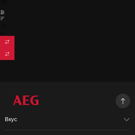
/
3
Вкус
Исследуя вкус