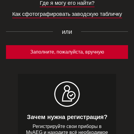
Где я могу его найти?
номер
Как сфотографировать заводскую табличку
продукта
(PNC)
ниже
или
или
просто
Заполните, пожалуйста, вручную
сфотографируйте
табличку
с
техническими
данными
и
загрузите.
Зачем нужна регистрация?
Регистрируйте свои приборы в
MyAEG и находите всё необходимое