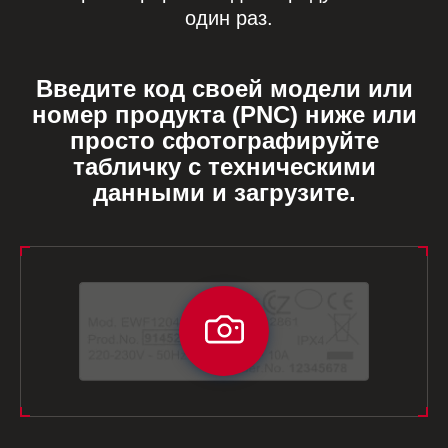
один раз.
Введите код своей модели или
номер продукта (PNC) ниже или
просто сфотографируйте
табличку с техническими
данными и загрузите.
Введите
код
своей
модели
или