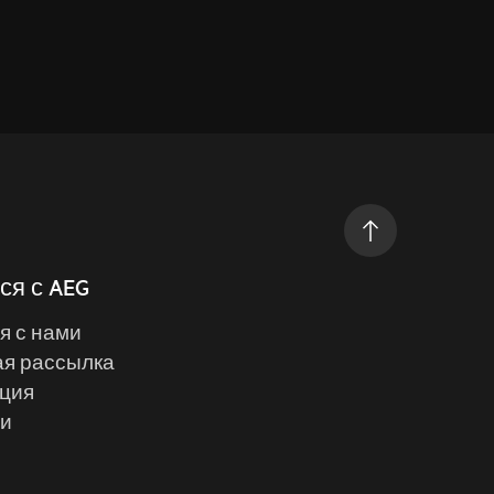
ся с AEG
я с нами
я рассылка
ция
ии