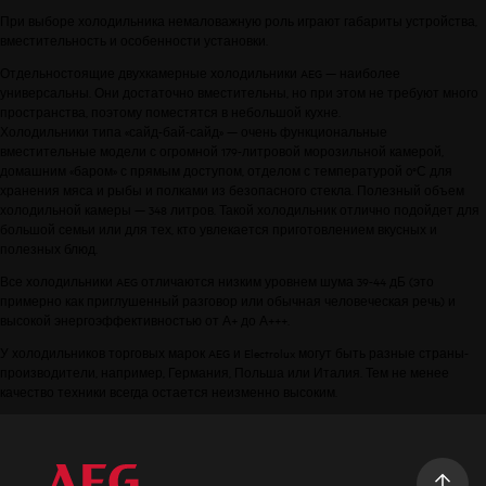
При выборе холодильника немаловажную роль играют габариты устройства,
вместительность и особенности установки.
Отдельностоящие двухкамерные холодильники AEG — наиболее
универсальны. Они достаточно вместительны, но при этом не требуют много
пространства, поэтому поместятся в небольшой кухне.
Холодильники типа «сайд-бай-сайд» — очень функциональные
вместительные модели с огромной 179-литровой морозильной камерой,
домашним «баром» с прямым доступом, отделом с температурой 0°С для
хранения мяса и рыбы и полками из безопасного стекла. Полезный объем
холодильной камеры — 348 литров. Такой холодильник отлично подойдет для
большой семьи или для тех, кто увлекается приготовлением вкусных и
полезных блюд.
Все холодильники AEG отличаются низким уровнем шума 39-44 дБ (это
примерно как приглушенный разговор или обычная человеческая речь) и
высокой энергоэффективностью от А+ до А+++.
У холодильников торговых марок AEG и Electrolux могут быть разные страны-
производители, например, Германия, Польша или Италия. Тем не менее
качество техники всегда остается неизменно высоким.