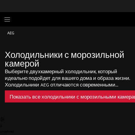
AEG
Холодильники с морозильной
камерой
Выберите двухкамерный холодильник, который
идеально подойдет для вашего дома и образа жизни.
Холодильники AEG отличаются современными
технологичными решениями: энергоэффективный,
Показать все холодильники с морозильными камер
тихий и надежный мотор, антиоксидантные
фильтры, увеличенный полезный объем, функции
быстрого охлаждения и заморозки. Компактная
модель или вместительный Side-by-Side с большой
морозилкой — выбор за вами.
0
undefined