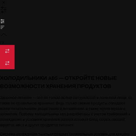
/
3
ХОЛОДИЛЬНИКИ AEG — ОТКРОЙТЕ НОВЫЕ
ВОЗМОЖНОСТИ ХРАНЕНИЯ ПРОДУКТОВ
Здоровое питание — это не только выбор натуральной и полезной пищи, но
также ее правильное хранение. Ведь только свежие продукты обладают
всеми питательными веществами и витаминами, а также ярким вкусом и
ароматом. Поэтому холодильники AEG разработаны с учетом требований к
охлаждению и условиям хранения разных готовых блюд, сырых овощей,
фруктов, мяса и других продуктов питания.
Система охлаждения TwinTech® создает оптимальные условия для каждого