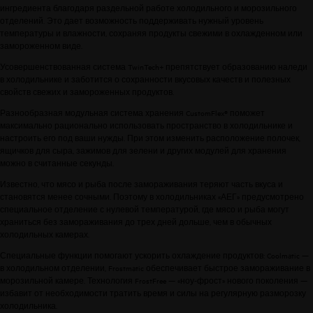
ингредиента благодаря раздельной работе холодильного и морозильного
отделений. Это дает возможность поддерживать нужный уровень
температуры и влажности, сохраняя продукты свежими в охлажденном или
замороженном виде.
Усовершенствованная система TwinTech+ препятствует образованию наледи
в холодильнике и заботится о сохранности вкусовых качеств и полезных
свойств свежих и замороженных продуктов.
Разнообразная модульная система хранения CustomFlex® поможет
максимально рационально использовать пространство в холодильнике и
настроить его под ваши нужды. При этом изменить расположение полочек,
ящичков для сыра, зажимов для зелени и других модулей для хранения
можно в считанные секунды.
Известно, что мясо и рыба после замораживания теряют часть вкуса и
становятся менее сочными. Поэтому в холодильниках «АЕГ» предусмотрено
специальное отделение с нулевой температурой, где мясо и рыба могут
храниться без замораживания до трех дней дольше, чем в обычных
холодильных камерах.
Специальные функции помогают ускорить охлаждение продуктов: Coolmatic —
в холодильном отделении, Frostmatic обеспечивает быстрое замораживание в
морозильной камере. Технология FrostFree — «ноу-фрост» нового поколения —
избавит от необходимости тратить время и силы на регулярную разморозку
холодильника.