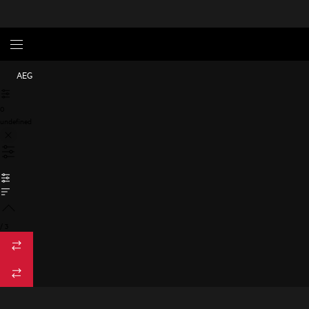
AEG
0
undefined
/
3