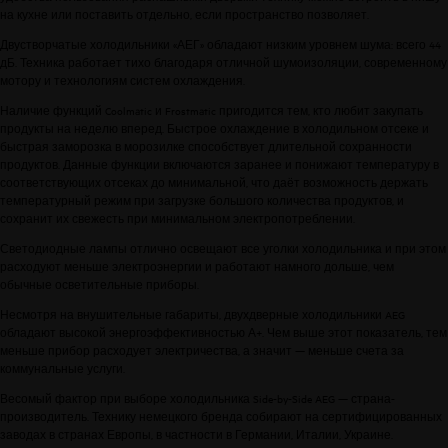
на кухне или поставить отдельно, если пространство позволяет.
Двустворчатые холодильники «АЕГ»
обладают низким уровнем шума: всего 44
дБ. Техника работает тихо благодаря отличной шумоизоляции, современному
мотору и технологиям систем охлаждения.
Наличие функций Coolmatic и Frostmatic пригодится тем, кто любит закупать
продукты на неделю вперед. Быстрое охлаждение в холодильном отсеке и
быстрая заморозка в морозилке способствует длительной сохранности
продуктов. Данные функции включаются заранее и понижают температуру в
соответствующих отсеках до минимальной, что даёт возможность держать
температурный режим при загрузке большого количества продуктов, и
сохранит их свежесть при минимальном электропотреблении.
Светодиодные лампы отлично освещают все уголки холодильника и при этом
расходуют меньше электроэнергии и работают намного дольше, чем
обычные осветительные приборы.
Несмотря на внушительные габариты, двухдверные холодильники AEG
обладают высокой энергоэффективностью А+. Чем выше этот показатель, тем
меньше прибор расходует электричества, а значит — меньше счета за
коммунальные услуги.
Весомый фактор при выборе холодильника Side-by-Side AEG — страна-
производитель. Технику немецкого бренда собирают на сертифицированных
заводах в странах Европы, в частности в Германии, Италии, Украине.