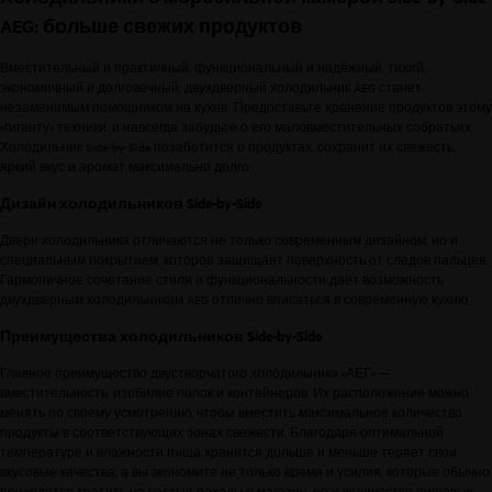
AEG: больше свежих продуктов
Вместительный и практичный, функциональный и надёжный, тихий,
экономичный и долговечный: двухдверный холодильник AEG станет
незаменимым помощником на кухне. Предоставьте хранение продуктов этому
«гиганту» техники, и навсегда забудьте о его маловместительных собратьях.
Холодильник Side-by-Side позаботится о продуктах, сохранит их свежесть,
яркий вкус и аромат максимально долго.
Дизайн холодильников Side-by-Side
Двери холодильника отличаются не только современным дизайном, но и
специальным покрытием, которое защищает поверхность от следов пальцев.
Гармоничное сочетание стиля и функциональности даёт возможность
двухдверным холодильникам AEG отлично вписаться в современную кухню.
Преимущества холодильников Side-by-Side
Главное преимущество двустворчатого холодильника «АЕГ» —
вместительность, изобилие полок и контейнеров. Их расположение можно
менять по своему усмотрению, чтобы вместить максимальное количество
продукты в соответствующих зонах свежести. Благодаря оптимальной
температуре и влажности пища хранится дольше и меньше теряет свои
вкусовые качества, а вы экономите не только время и усилия, которые обычно
приходится тратить на частые походы в магазин, но и количество пищевых