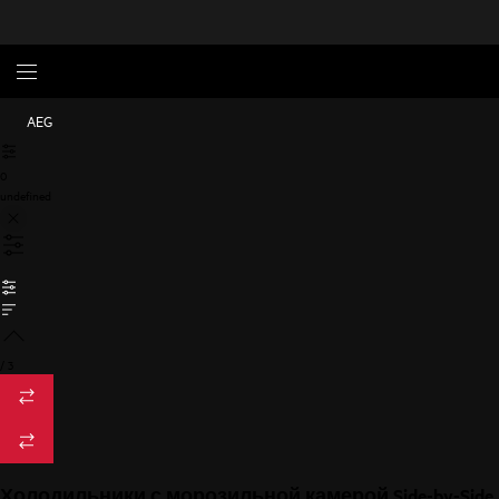
AEG
0
undefined
/
3
Холодильники с морозильной камерой Side-by-Side