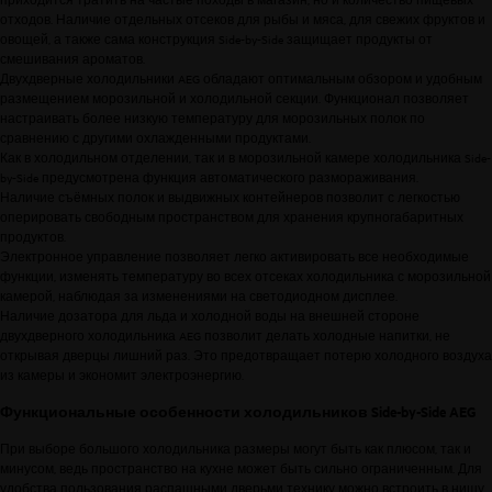
отходов. Наличие отдельных отсеков для рыбы и мяса, для свежих фруктов и
овощей, а также сама конструкция Side-by-Side защищает продукты от
смешивания ароматов.
Двухдверные холодильники AEG обладают оптимальным обзором и удобным
размещением морозильной и холодильной секции. Функционал позволяет
настраивать более низкую температуру для морозильных полок по
сравнению с другими охлажденными продуктами.
Как в холодильном отделении, так и в морозильной камере
холодильника Side-
by-Side
предусмотрена функция автоматического размораживания.
Наличие съёмных полок и выдвижных контейнеров позволит с легкостью
оперировать свободным пространством для хранения крупногабаритных
продуктов.
Электронное управление позволяет легко активировать все необходимые
функции, изменять температуру во всех отсеках холодильника с морозильной
камерой, наблюдая за изменениями на светодиодном дисплее.
Наличие дозатора для льда и холодной воды на внешней стороне
двухдверного холодильника AEG позволит делать холодные напитки, не
открывая дверцы лишний раз. Это предотвращает потерю холодного воздуха
из камеры и экономит электроэнергию.
Функциональные особенности холодильников Side-by-Side AEG
При выборе большого холодильника размеры могут быть как плюсом, так и
минусом, ведь пространство на кухне может быть сильно ограниченным. Для
удобства пользования распашными дверьми технику можно встроить в нишу