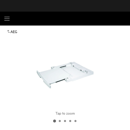
AEG
Tap to zoom