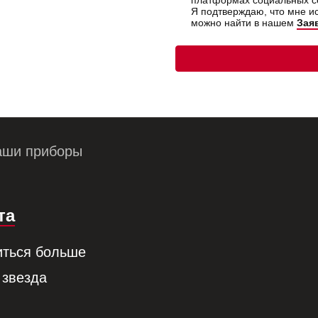
платформах социальных се
Я подтверждаю, что мне 
можно найти в нашем
Зая
аши приборы
та
иться больше
 звезда