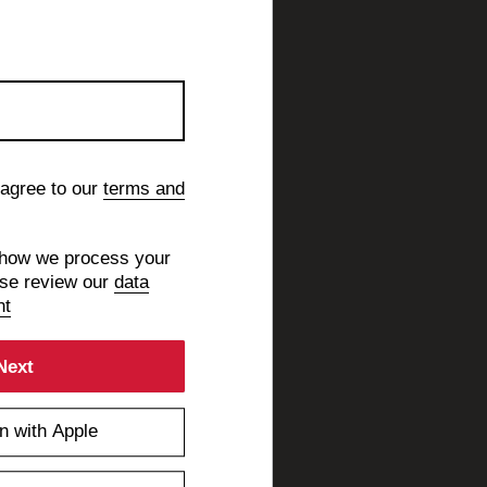
 agree to our
terms and
 how we process your
ase review our
data
nt