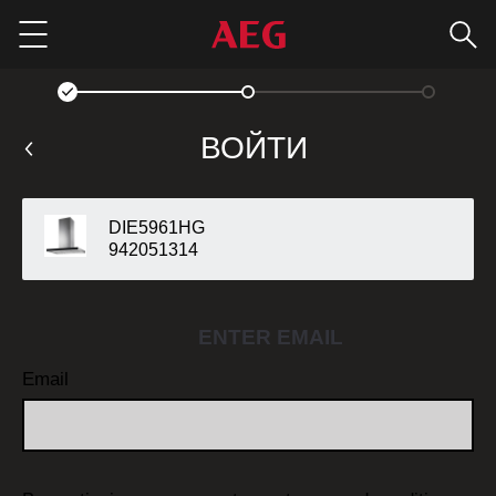
Пои
Menu
ВОЙТИ
DIE5961HG
942051314
ENTER EMAIL
Email