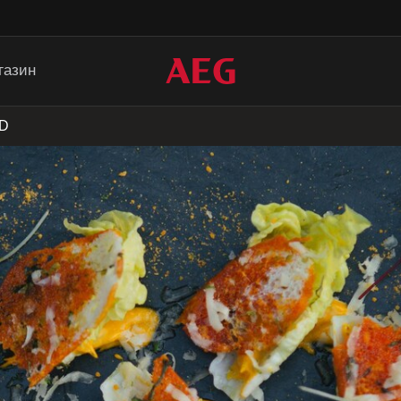
газин
AD