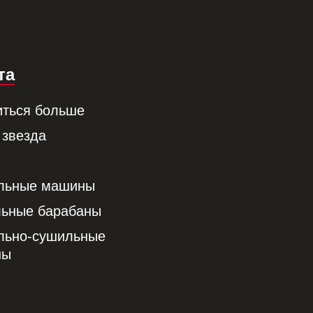
та
иться больше
 звезда
льные машины
ьные барабаны
льно-сушильные
ны