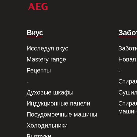
Вкус
Забо
Исследуя вкус
Забот
Mastery range
Новая
Рецепты
-
-
Стира
Духовые шкафы
Сушил
Индукционные панели
Стира
маши
Посудомоечные машины
Холодильники
Вытяжки