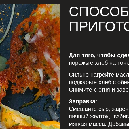
СПОСО
ПРИГОТ
Для того, чтобы сде
порежьте хлеб на тон
Сильно нагрейте масло
поджарьте хлеб с обеи
Снимите с огня и зав
Заправка:
Смешайте сыр, жаренны
яичный желток,
взбив
мягкая масса. Добавь