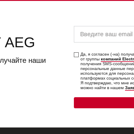
Введите
ваш
 AEG
email
Да, я согласен (-на) пол
олучайте наши
от группы
компаний Elect
получения SMS-сообщений. 
персональные данные пер
используются для персона
платформах социальных се
Я подтверждаю, что мне 
можно найти в нашем
Зая