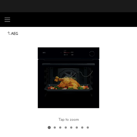
AEG
Tap to zoom