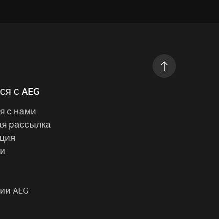
ся с AEG
я с нами
я рассылка
ция
ии
ии AEG