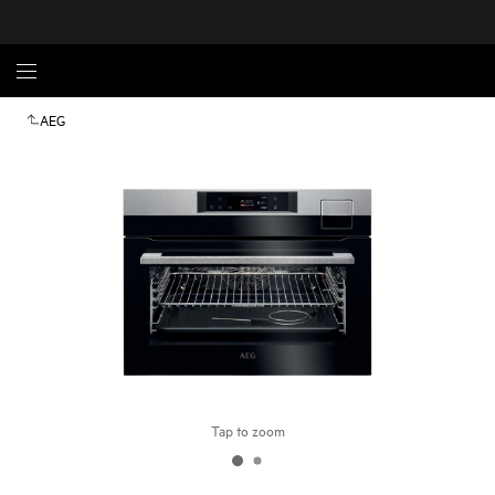
AEG
Tap to zoom