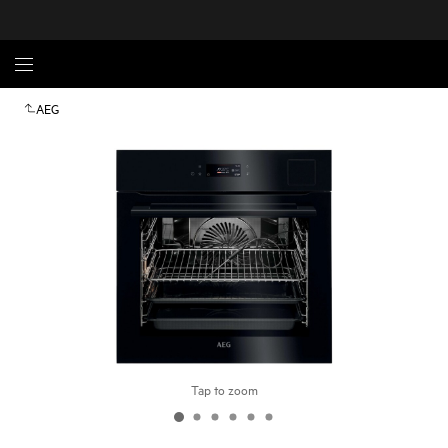
AEG
Tap to zoom