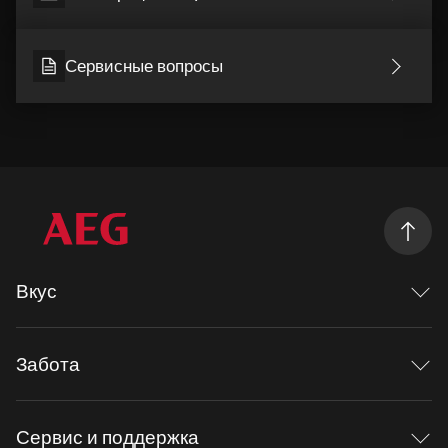
Сервисные вопросы
Вкус
Исследуя вкус
Mastery range
Забота
Рецепты
Духовые шкафы
Заботиться больше
Индукционные панели
Новая звезда
Сервис и поддержка
Посудомоечные машины