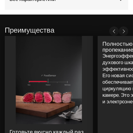
Преимущества
Полностью
пропекани
Энергоэффек
духового шк
эффективнос
Его новая сис
обеспечивае
циркуляцию г
камере. Это 
и электроэне
Готовьте вкусно каждый раз