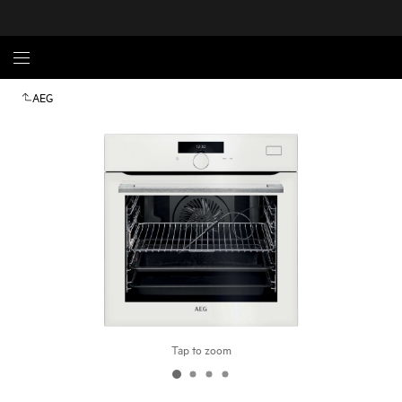
AEG
Tap to zoom