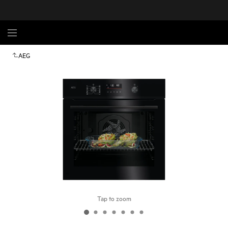
AEG
Tap to zoom