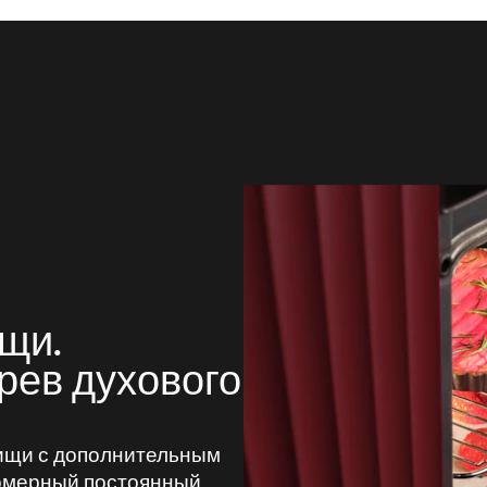
щи.
рев духового
ищи с дополнительным
номерный постоянный