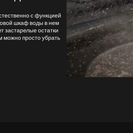
стественно с функцией
уховой шкаф воды в нем
ет застарелые остатки
м можно просто убрать