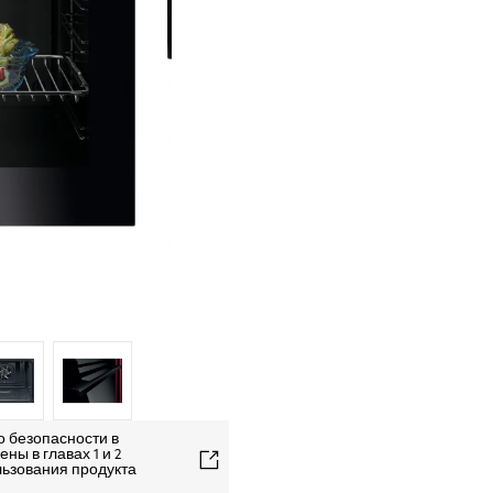
о безопасности в
ны в главах 1 и 2
льзования продукта