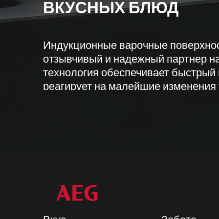
ВКУСНЫХ БЛЮД
Индукционные варочные поверхнос
отзывчивый и надежный партнер на
технология обеспечивает быстрый 
реагирует на малейшие изменения
облегчает мытье – и, при этом, мак
Благодаря более быстрому нагреву
видами варочных поверхностей она
готовить.