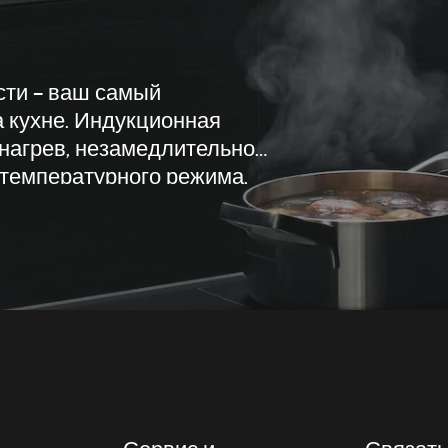
ти – ваш самый
 кухне. Индукционная
нагрев, незамедлительно
 температурного режима,
симально безопасна.
 по сравнению с другими
 позволяет быстрее начать