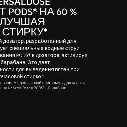
ERSALDOSE
 PODS® НА 60 %
УЛУЧШАЯ
СТИРКУ*
ый дозатор, разработанный для
зует специальные водные струи
вания PODS® в дозаторе, активируя
в барабане. Это дает
ости для выведения пятен при
часовой стирке.*
ьзованием одночасовой программы для хлопка
оре UniversalDose с PODS® в барабане