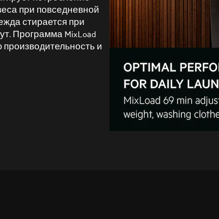
веса при повседневной
ежда стирается при
нут. Программа MixLoad
ю производительность и