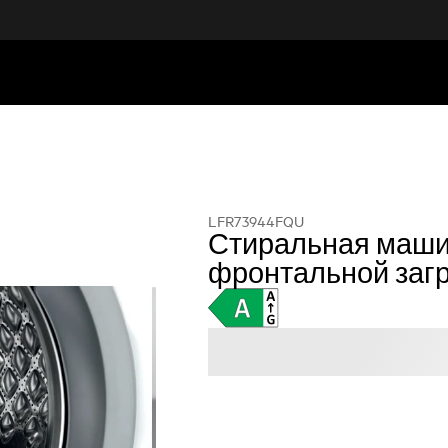
LFR73944FQU
Стиральная маши
фронтальной заг