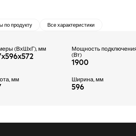
ы по продукту
Все характеристики
меры (ВхШхГ), мм
Мощность подключени
7x596x572
(Вт)
1900
ота, мм
Ширина, мм
7
596