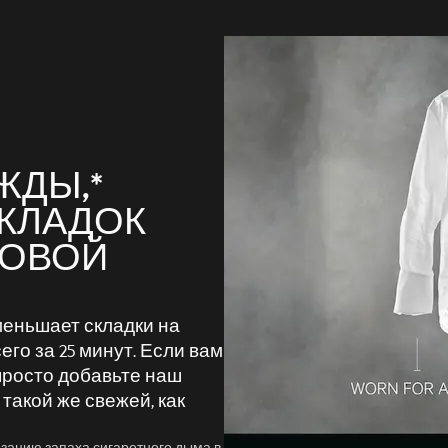
ЖДЫ,*
КЛАДОК
РОВОЙ
уменьшает складки на
его за 25 минут. Если вам
просто добавьте наш
такой же свежей, как
зацию запаха сигаретного дыма в