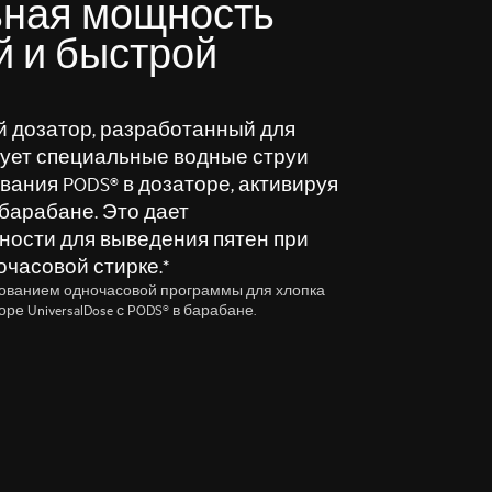
ьная мощность
й и быстрой
ый дозатор, разработанный для
зует специальные водные струи
вания PODS® в дозаторе, активируя
 барабане. Это дает
ости для выведения пятен при
часовой стирке.*
зованием одночасовой программы для хлопка
ре UniversalDose с PODS® в барабане.