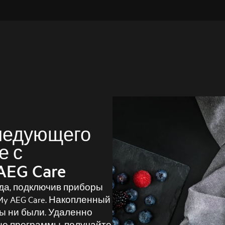
следующего
е с
EG Care
да, подключив приборы
My AEG Care. Накопленный
вы ни были. Удаленно
е программы, получайте