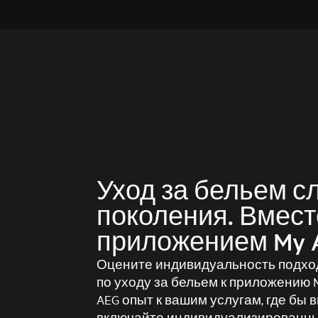
Уход за бельем 
поколения. Вмест
приложением My A
Оцените индивидуальность подхо
по уходу за бельем к приложению 
AEG опыт к вашим услугам, где бы 
включайте индивидуализированны