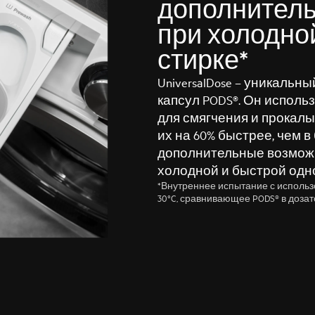
дополнител
при холодно
стирке*
UniversalDose – уникальн
капсул PODS®. Он исполь
для смягчения и прокалы
их на 60% быстрее, чем в
дополнительные возможн
холодной и быстрой одно
*Внутреннее испытание с исполь
30°C, сравнивающее PODS® в дозато