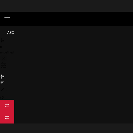
AEG
0
undefined
/
3