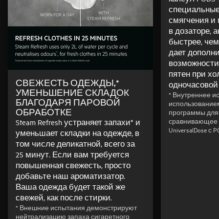
специальные
смягчения и
в дозаторе, а
быстрее, чем
дает дополн
возможности
пятен при хо
СВЕЖЕСТЬ ОДЕЖДЫ,*
одночасовой 
УМЕНЬШЕНИЕ СКЛАДОК
* Внутреннее и
БЛАГОДАРЯ ПАРОВОЙ
использование
ОБРАБОТКЕ
программы для х
сравнивающее 
Steam Refresh устраняет запахи* и
UniversalDose с 
уменьшает складки на одежде, в
том числе деликатной, всего за
25 минут. Если вам требуется
повышенная свежесть, просто
добавьте наш ароматизатор.
Ваша одежда будет такой же
свежей, как после стирки.
* Внешние испытания демонстрируют
нейтрализацию запаха сигаретного