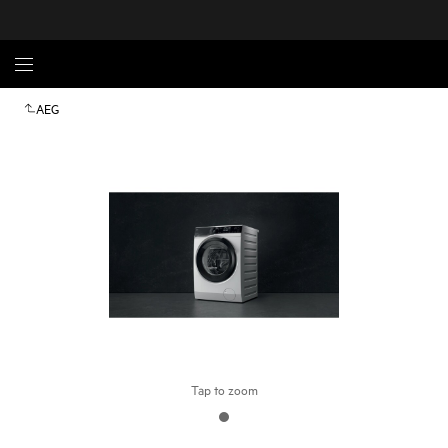
AEG
Tap to zoom