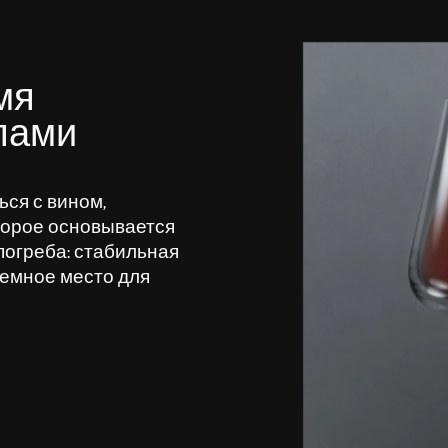
мя
пами
ся с вином,
торое основывается
погреба: стабильная
темное место для