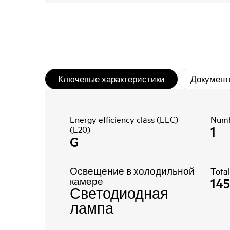
Ключевые характеристики
Документ
Energy efficiency class (EEC)
Numb
1
(E20)
G
Освещение в холодильной
Total
145
камере
Светодиодная
лампа