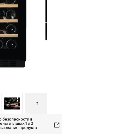
+
2
о безопасности в
ны в главах 1 и 2
льзования продукта