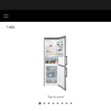
AEG
Tap to zoom