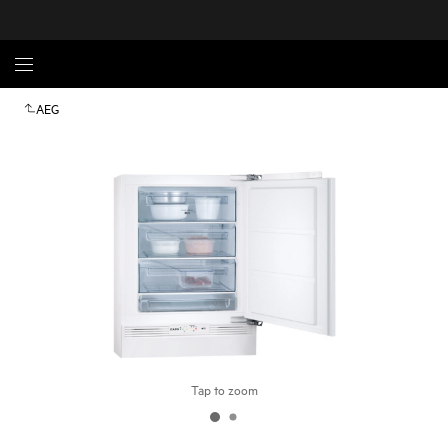
AEG
Tap to zoom